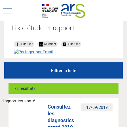
Aller
Aller
au
au
Ouvrir
menu
contenu
le
principal,
menu
Liste étude et rapport
principal
Autoriser
Autoriser
Autoriser
Filtrer la liste
72 résultats
Consultez
17/09/2019
les
diagnostics