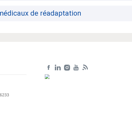
 médicaux de réadaptation
56233