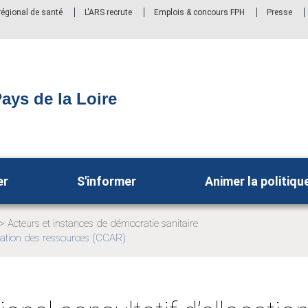
 régional de santé
L'ARS recrute
Emplois & concours FPH
Presse
ays de la Loire
er
S'informer
Animer la politiqu
Acteurs et instances de démocratie sanitaire
Page
ocation des ressources (CCAR)
actuelle: