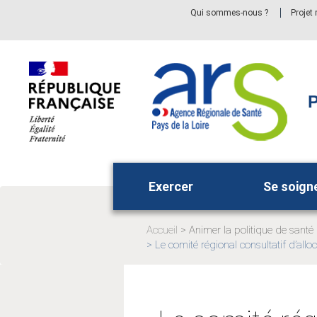
Aller
Aller
Qui sommes-nous ?
Projet
au
au
menu
contenu
principal,
P
Exercer
Se soign
Accueil
Animer la politique de santé
Page
Le comité régional consultatif d’all
Page
actuelle:
actuelle: