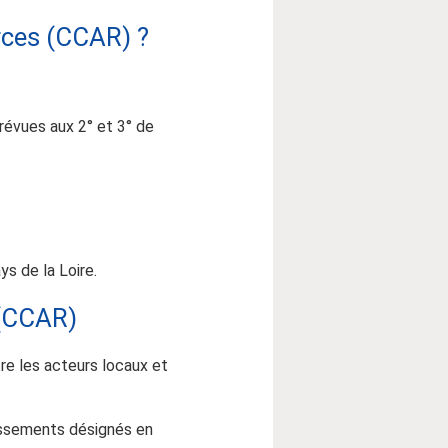
urces (CCAR) ?
révues aux 2° et 3° de
s de la Loire.
 (CCAR)
ntre les acteurs locaux et
lissements désignés en