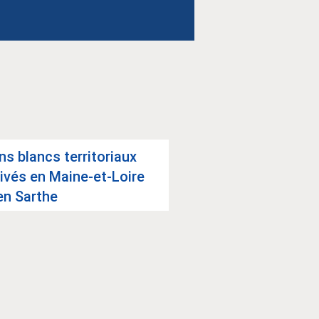
ns blancs ter­ri­to­riaux
Cani­cule : la vigi­
i­vés en Maine-et-Loire
taire reste de mi
en Sarthe