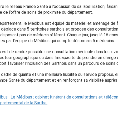
e le réseau France Santé à l’occasion de sa labellisation, faisant
 de l’offre de soins de proximité du département.
 Département, le Médibus est équipé du matériel et aménagé d
se déplace dans 5 territoires sarthois et propose des consultatio
 disposant pas de médecin référent. Chaque jour, jusqu’à 16 cons
sées par l’équipe du Médibus qui compte désormais 5 médecins.
us est de rendre possible une consultation médicale dans les « 
 secteur géographique ou dans l'incapacité de prendre en charge 
oit favoriser l’inclusion des Sarthois dans un parcours de soins
 cadre de qualité et une meilleure lisibilité du service proposé, 
ance Santé du département et en renforçant sa visibilité auprès
dibus : Le Médibus : cabinet itinérant de consultations et téléco
départemental de la Sarthe.