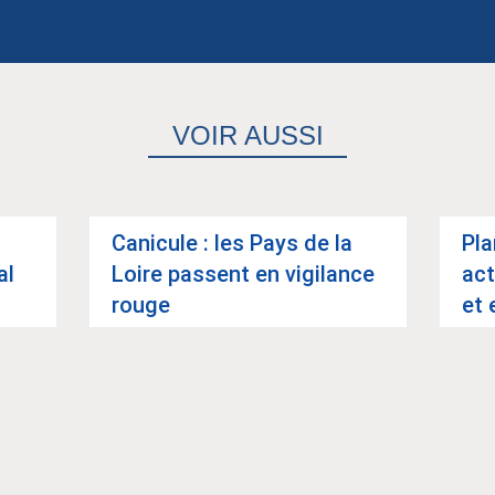
VOIR AUSSI
Cani­cule : les Pays de la
Pla
al
Loire passent en vigi­lance
act
rouge
et 
Article suivant