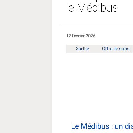
le Médibus
12 février 2026
Territoire
Mot
Sarthe
Offre de soins
:
clé
:
Le Médibus : un di