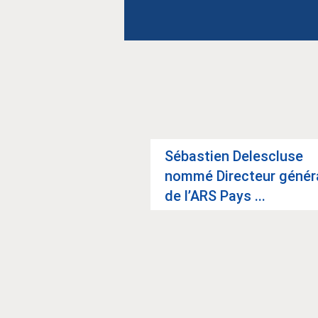
mai : les bons
Sébas­tien Deles­cluse
pour un accès aux
nommé Direc­teur géné­r
de l’ARS Pays ...