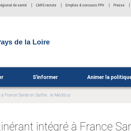
 régional de santé
L'ARS recrute
Emplois & concours FPH
Presse
ays de la Loire
er
S'informer
Animer la politiqu
ré à France Santé en Sarthe : le Médibus
itinérant intégré à France Sa