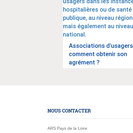
Asso­cia­tions d'usa­gers
com­ment obte­nir son
agré­ment ?
NOUS CONTACTER
ARS Pays de la Loire