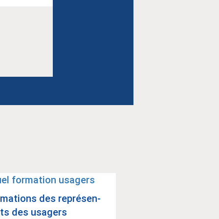
­ma­tions des repré­sen­
ts des usa­gers