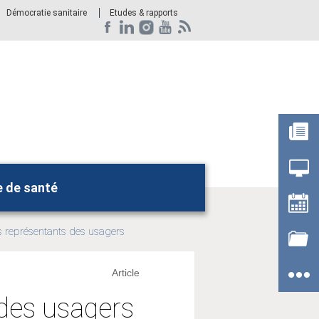
Démocratie sanitaire
Etudes & rapports
e de santé
Rechercher
es représentants des usagers
Article
 des usagers