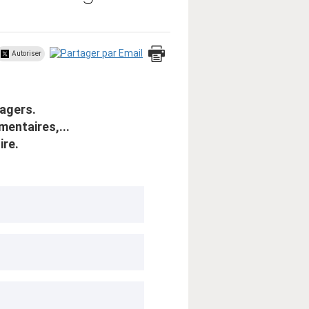
Autoriser
sagers.
mentaires,...
ire.