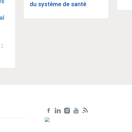
du sys­tème de santé
 :