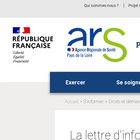
Aller
Aller
Qui sommes-nous ?
Projet
au
au
menu
contenu
principal,
P
Exercer
Se soign
Accueil
S'informer
Droits et démar
Page
Page
actuelle:
actuelle:
La lettre d'i