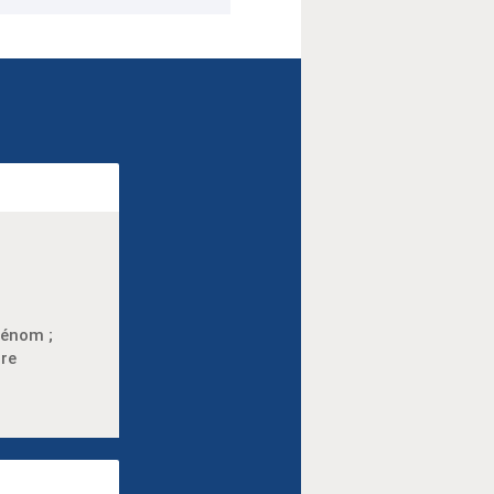
rénom ;
bre