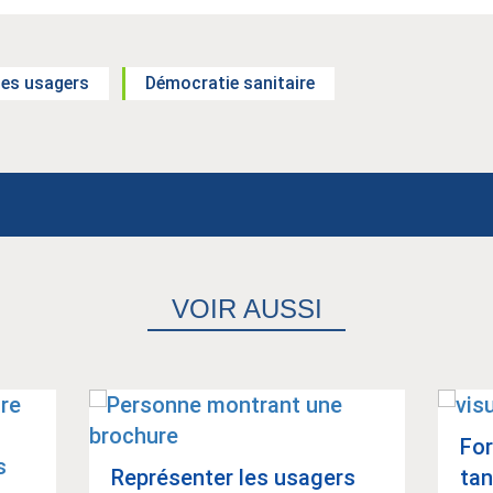
des usagers
Démocratie sanitaire
VOIR AUSSI
For
Repré­sen­ter les usa­gers
tan