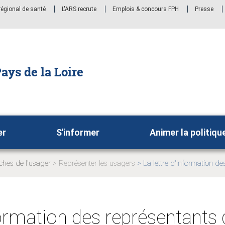
 régional de santé
L'ARS recrute
Emplois & concours FPH
Presse
ays de la Loire
er
S'informer
Animer la politiqu
ches de l'usager
Représenter les usagers
La lettre d'information d
Page
actuelle:
nformation des représentants