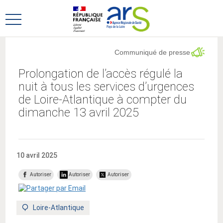
Aller
Aller
au
au
Ouvrir
menu
contenu
le
principal,
menu
Communiqué de presse
principal
Prolongation de l’accès régulé la
nuit à tous les services d’urgences
de Loire-Atlantique à compter du
dimanche 13 avril 2025
10 avril 2025
Autoriser
Autoriser
Autoriser
Territoire
Loire-Atlantique
: