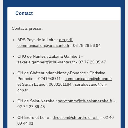
Contact
Contacts presse :
ARS Pays de la Loire :
ars-pdl-
communication@ars.sante.fr
- 06 78 26 56 94
CHU de Nantes : Zakaria Gambert –
zakaria.gambert@chu-nantes.fr
- 07 77 25 95 47
CH de Châteaubriant-Nozay-Pouancé : Christine
Pennetier : 0241948711 -
communication@ch-cnp.fr
et Sarah Evano : 0683161184 ;
sarah.evano@ch-
cnp.fr
CH de Saint-Nazaire :
servcomm@ch-saintnazaire.fr
-
02 72 27 89 45
CH Erdre et Loire :
direction@ch-erdreloire.fr
– 02 40
09 44 01