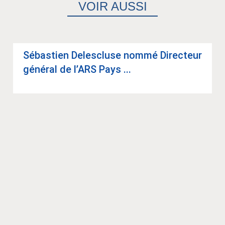
VOIR AUSSI
Sébas­tien Deles­cluse nommé Direc­teur
géné­ral de l’ARS Pays ...