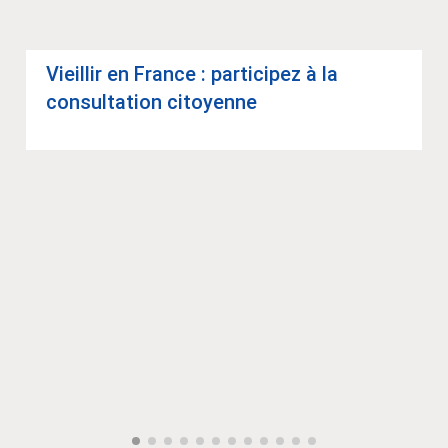
Vieillir en France : par­ti­ci­pez à la
consul­ta­tion citoyenne