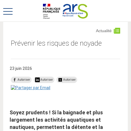
Aller
Aller
au
au
Ouvrir
menu
contenu
le
principal,
menu
Actualité
principal
Prévenir les risques de noyade
23 juin 2026
Autoriser
Autoriser
Autoriser
Soyez prudents ! Si la baignade et plus
largement les activités aquatiques et
nautiques, permettent la détente et la