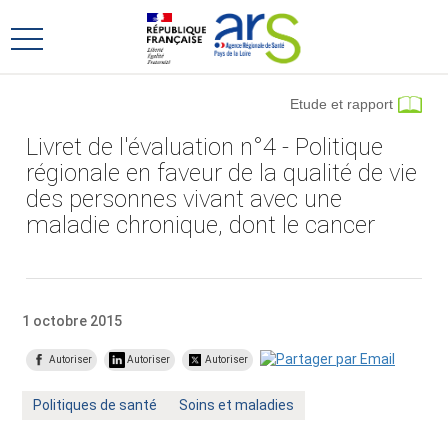
Aller
Aller
au
au
Ouvrir
menu
contenu
le
principal,
menu
Etude et rapport
principal
Livret de l'évaluation n°4 - Politique
régionale en faveur de la qualité de vie
des personnes vivant avec une
maladie chronique, dont le cancer
1 octobre 2015
Autoriser
Autoriser
Autoriser
Mot
Mot
Politiques de santé
Soins et maladies
clé
clé
:
: