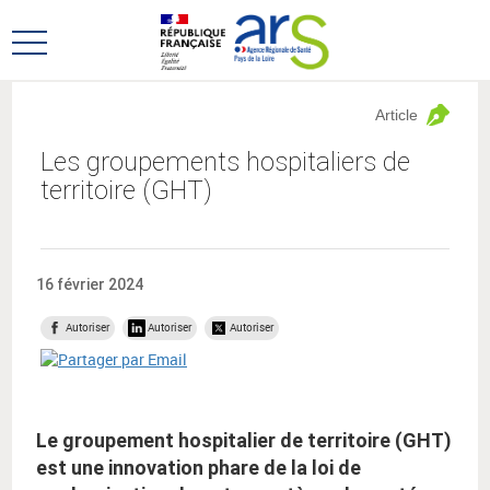
Aller
Aller
au
au
Ouvrir
menu
contenu
le
principal,
menu
Article
principal
Les groupements hospitaliers de
territoire (GHT)
16 février 2024
Autoriser
Autoriser
Autoriser
Le groupement hospitalier de territoire (GHT)
est une innovation phare de la loi de