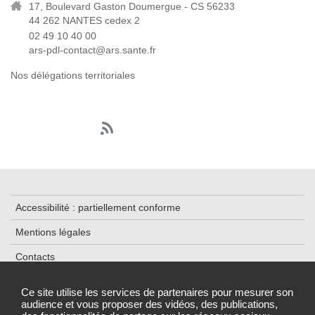
17, Boulevard Gaston Doumergue - CS 56233
44 262 NANTES cedex 2
02 49 10 40 00
ars-pdl-contact@ars.sante.fr
Nos délégations territoriales
Accessibilité : partiellement conforme
Mentions légales
Contacts
Plan du site
Ce site utilise les services de partenaires pour mesurer son
audience et vous proposer des vidéos, des publications,
Cookies et traceurs