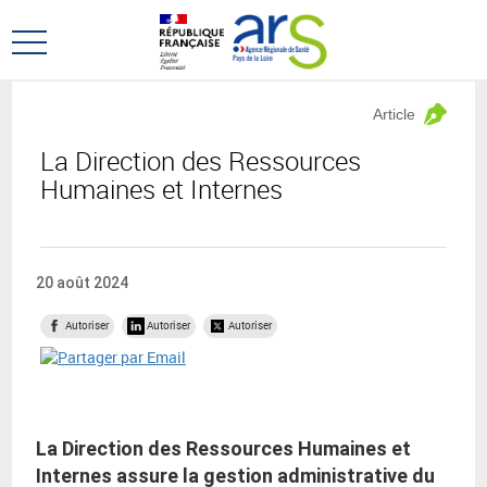
Aller
Aller
au
au
Ouvrir
menu
contenu
le
principal,
menu
Article
principal
La Direction des Ressources
Humaines et Internes
20 août 2024
Autoriser
Autoriser
Autoriser
La Direction des Ressources Humaines et
Internes assure la gestion administrative du