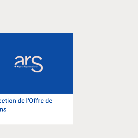
Délé­ga­tions ter­ri­
ec­tion de l'Offre de
ins