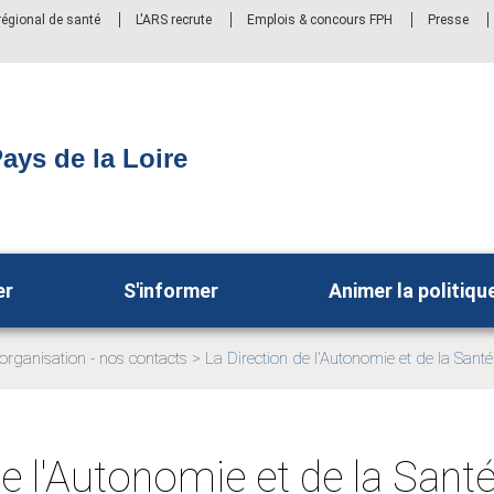
 régional de santé
L'ARS recrute
Emplois & concours FPH
Presse
ays de la Loire
er
S'informer
Animer la politiqu
organisation - nos contacts
La Direction de l'Autonomie et de la Sant
Page
e:
actuelle:
de l'Autonomie et de la Sant