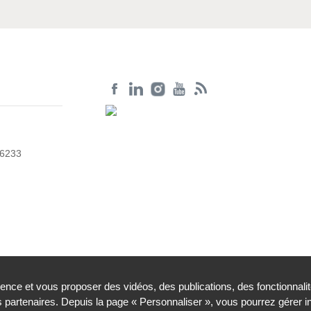
56233
ience et vous proposer des vidéos, des publications, des fonctionnali
partenaires. Depuis la page « Personnaliser », vous pourrez gérer 
légales
Contacts
Plan du site
Cookies et traceurs