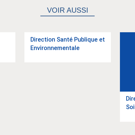
VOIR AUSSI
Direc­tion Santé Publique et
Envi­ron­ne­men­tale
Article suivant
Dir
So