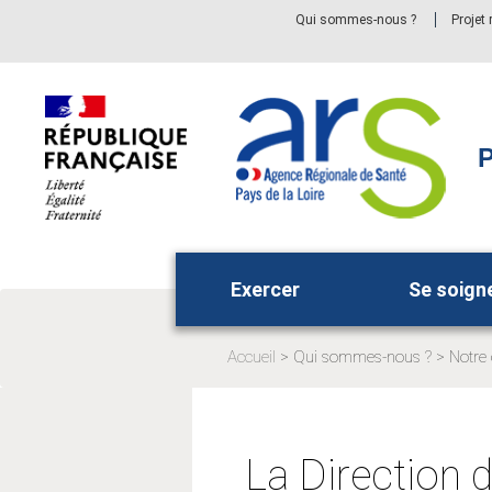
Aller
Aller
Qui sommes-nous ?
Projet
au
au
menu
contenu
principal,
P
Exercer
Se soign
Accueil
Qui sommes-nous ?
Notre 
Page
Page
actuelle:
actuell
La Direction 