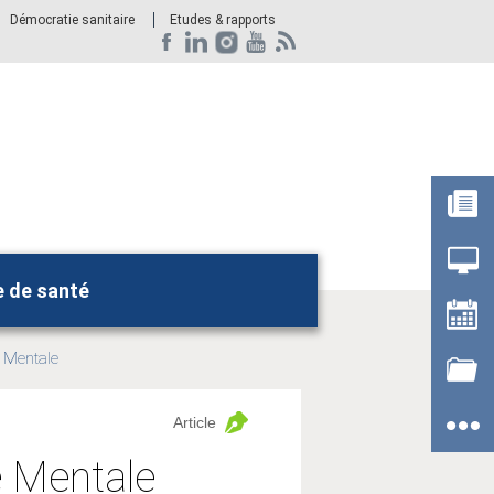
Démocratie sanitaire
Etudes & rapports
e de santé
Rechercher
é Mentale
Article
é Mentale