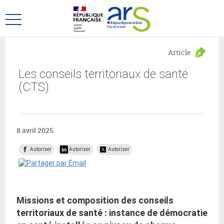
Aller
Aller
au
au
Ouvrir
menu
contenu
le
principal,
menu
Article
principal
Les conseils territoriaux de santé
(CTS)
8 avril 2025
Autoriser
Autoriser
Autoriser
Missions et composition des conseils
territoriaux de santé : instance de démocratie