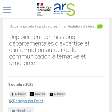
Aller
Aller
au
au
Ouvrir
menu
contenu
le
principal,
menu
Appel à projets / candidatures / manifestation d'intérêt
principal
Déploiement de missions
départementales d'expertise et
d'information autour de la
communication alternative et
améliorée
9 octobre 2025
Autoriser
Autoriser
Autoriser
Mot
Handicap